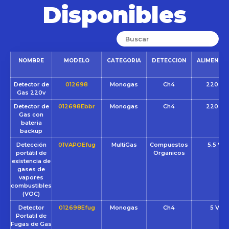
Disponibles
NOMBRE
MODELO
CATEGORIA
DETECCION
ALIMENTA
Detector de
012698
Monogas
Ch4
220 VC
Gas 220v
Detector de
012698Ebbr
Monogas
Ch4
220 VC
Gas con
bateria
backup
Detección
01VAPOEfug
MultiGas
Compuestos
5.5 VC
portátil de
Organicos
existencia de
gases de
vapores
combustibles
(VOC)
Detector
012698Efug
Monogas
Ch4
5 VCC
Portatil de
Fugas de Gas