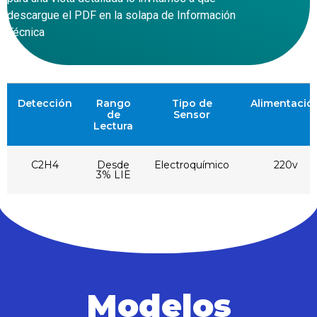
descargue el PDF en la solapa de Información
Técnica
Detección
Rango
Tipo de
Alimentació
de
Sensor
Lectura
C2H4
Desde
Electroquímico
220v
3% LIE
Modelos