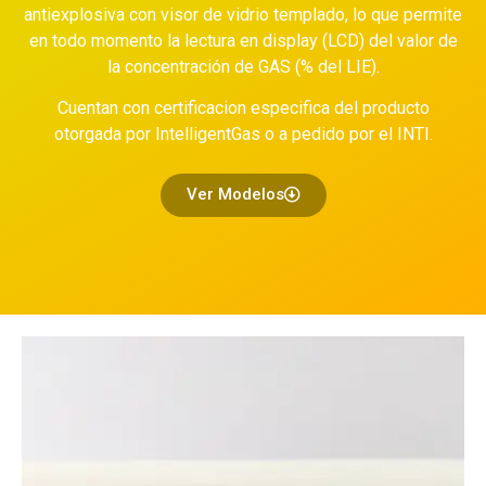
antiexplosiva con visor de vidrio templado, lo que permite
en todo momento la lectura en display (LCD) del valor de
la concentración de GAS (% del LIE).
Cuentan con certificacion especifica del producto
otorgada por IntelligentGas o a pedido por el INTI.
Ver Modelos