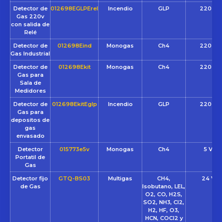
Detector de
012698EGLPErel
Incendio
GLP
220 VC
Gas 220v
con salida de
Relé
Detector de
012698Eind
Monogas
Ch4
220 VC
Gas Industrial
Detector de
012698Ekit
Monogas
Ch4
220 VC
Gas para
Sala de
Medidores
Detector de
012698EkitEglp
Incendio
GLP
220 VC
Gas para
depositos de
gas
envasado
Detector
015773e5v
Monogas
Ch4
5 VCC
Portatil de
Gas
Detector fijo
GTQ-BS03
Multigas
CH4,
24 VC
de Gas
Isobutano, LEL,
O2, CO, H2S,
SO2, NH3, Cl2,
H2, HF, O3,
HCN, COCl2 y