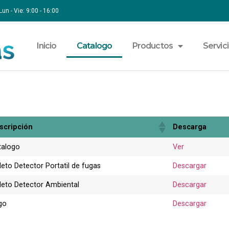
Lun - Vie: 9:00 - 16:00
Inicio
Catalogo
Productos
Servic
scripción
Descarga
talogo
Ver
leto Detector Portatil de fugas
Descargar
lleto Detector Ambiental
Descargar
go
Descargar