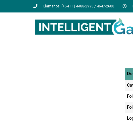
Llamanos: (+54 11) 4488-2998 / 4647-2600
De
Ca
Fol
Fo
Lo