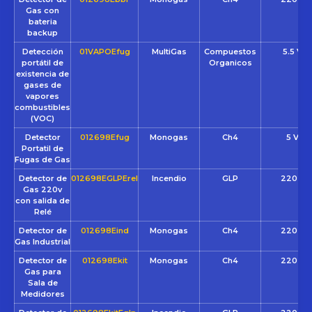
Gas con
bateria
backup
Detección
01VAPOEfug
MultiGas
Compuestos
5.5 VC
portátil de
Organicos
existencia de
gases de
vapores
combustibles
(VOC)
Detector
012698Efug
Monogas
Ch4
5 VCC
Portatil de
Fugas de Gas
Detector de
012698EGLPErel
Incendio
GLP
220 VC
Gas 220v
con salida de
Relé
Detector de
012698Eind
Monogas
Ch4
220 VC
Gas Industrial
Detector de
012698Ekit
Monogas
Ch4
220 VC
Gas para
Sala de
Medidores