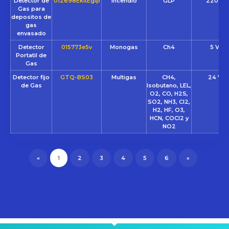
Detector de
012698EkitEglp
Incendio
GLP
220 VC
Gas para
depositos de
gas
envasado
Detector
015773e5v
Monogas
Ch4
5 VCC
Portatil de
Gas
Detector fijo
GTQ-BS03
Multigas
CH4,
24 VC
de Gas
Isobutano, LEL,
O2, CO, H2S,
SO2, NH3, Cl2,
H2, HF, O3,
HCN, COCl2 y
NO2
«
1
2
3
4
5
6
»