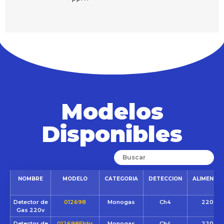
Modelos
Disponibles
NOMBRE
MODELO
CATEGORIA
DETECCION
ALIMENTA
Detector de
012698
Monogas
Ch4
220 VC
Gas 220v
Detector de
012698Ebbr
Monogas
Ch4
220 VC