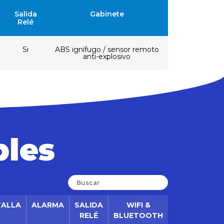
Salida
Gabinete
Relé
Si
ABS ignífugo / sensor remoto
anti-explosivo
bles
TALLA
ALARMA
SALIDA
WIFI &
RELÉ
BLUETOOTH