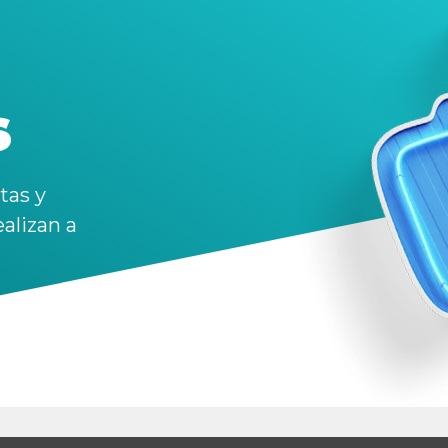
s
tas y
alizan a