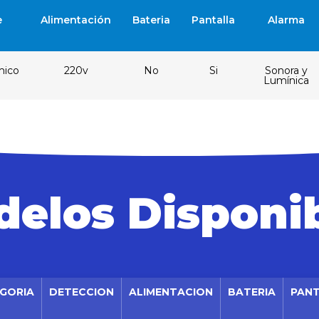
e
Alimentación
Bateria
Pantalla
Alarma
mico
220v
No
Si
Sonora y
Lumínica
elos Disponi
GORIA
DETECCION
ALIMENTACION
BATERIA
PAN