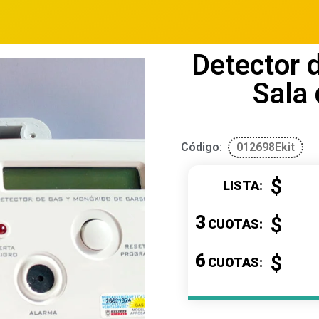
Detector 
Sala
Código:
012698Ekit
$
LISTA:
3
$
CUOTAS:
6
$
CUOTAS: