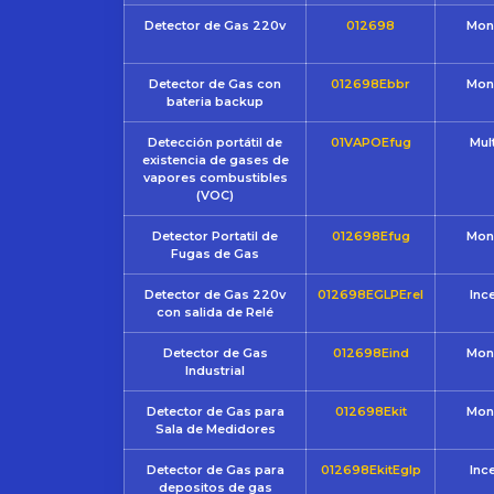
Detector de Gas 220v
012698
Mon
Detector de Gas con
012698Ebbr
Mon
bateria backup
Detección portátil de
01VAPOEfug
Mul
existencia de gases de
vapores combustibles
(VOC)
Detector Portatil de
012698Efug
Mon
Fugas de Gas
Detector de Gas 220v
012698EGLPErel
Inc
con salida de Relé
Detector de Gas
012698Eind
Mon
Industrial
Detector de Gas para
012698Ekit
Mon
Sala de Medidores
Detector de Gas para
012698EkitEglp
Inc
depositos de gas