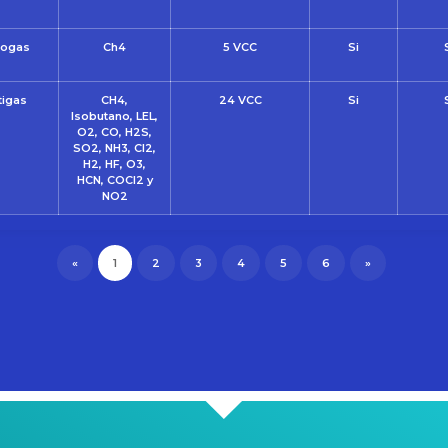
ogas
Ch4
5 VCC
Si
tigas
CH4,
24 VCC
Si
Isobutano, LEL,
O2, CO, H2S,
SO2, NH3, Cl2,
H2, HF, O3,
HCN, COCl2 y
NO2
«
1
2
3
4
5
6
»