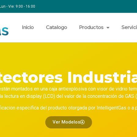
Lun - Vie: 9:00 - 16:00
Inicio
Catalogo
Productos
Servic
ectores Industri
están montados en una caja antiexplosiva con visor de vidrio tem
 lectura en display (LCD) del valor de la concentración de GAS (
ficacion especifica del producto otorgada por IntelligentGas o a p
Ver Modelos