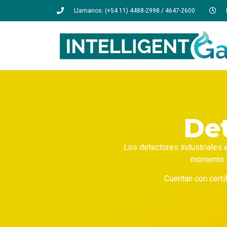
Llamanos: (+54 11) 4488-2998 / 4647-2600
Det
Los detectores industriales 
momento la
Cuentan con certi